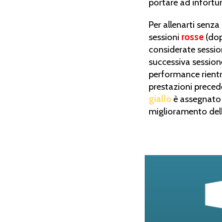
portare ad infortun
Per allenarti senza
sessioni
rosse
(dop
considerate sessi
successiva sessio
performance rient
prestazioni precede
giallo
è assegnato 
miglioramento dell