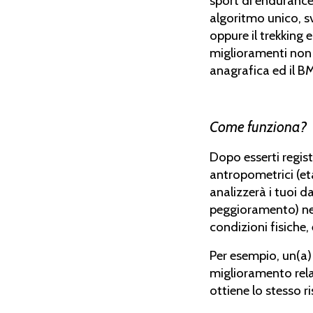
sport di endurance
algoritmo unico, sv
oppure il trekking 
miglioramenti non s
anagrafica ed il BM
Come funziona?
Dopo esserti regist
antropometrici (età,
analizzerà i tuoi d
peggioramento) nel
condizioni fisiche,
Per esempio, un(a)
miglioramento rela
ottiene lo stesso r