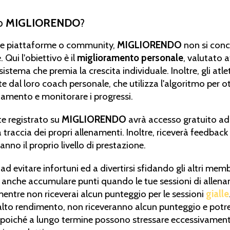
co
MIGLIORENDO
?
tre piattaforme o community,
MIGLIORENDO
non si conc
 Qui l'obiettivo è il
miglioramento personale
, valutato 
sistema che premia la crescita individuale. Inoltre, gli atl
e dal loro coach personale, che utilizza l'algoritmo per o
amento e monitorare i progressi.
te registrato su
MIGLIORENDO
avrà accesso gratuito a
 traccia dei propri allenamenti. Inoltre, riceverà feedbac
anno il proprio livello di prestazione.
 ad evitare infortuni ed a divertirsi sfidando gli altri memb
 anche accumulare punti quando le tue sessioni di allen
mentre non riceverai alcun punteggio per le sessioni
gialle
lto rendimento, non riceveranno alcun punteggio e potr
 poiché a lungo termine possono stressare eccessivamente