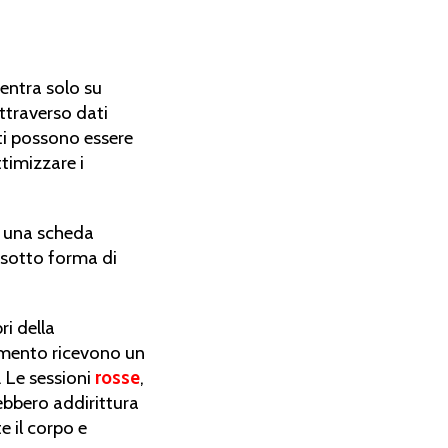
entra solo su
attraverso dati
eti possono essere
ttimizzare i
d una scheda
k sotto forma di
ri della
amento ricevono un
. Le sessioni
rosse
,
ebbero addirittura
 il corpo e