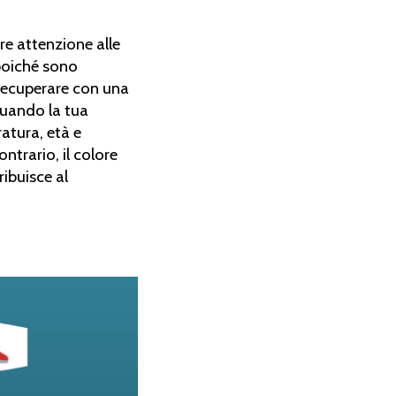
are attenzione alle
 poiché sono
recuperare con una
uando la tua
atura, età e
ntrario, il colore
ibuisce al