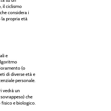
ata su un
 il ciclismo
 che considera i
 la propria età
ali e
'algoritmo
glioramento (o
i di diverse età e
tenziale personale.
ri vedrà un
i sovrappeso) che
 fisico e biologico.