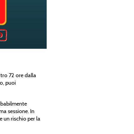
entro 72 ore dalla
o, puoi
obabilmente
ma sessione. In
 un rischio per la