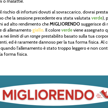
i o malattie.
 il rischio di infortuni dovuti al sovraccarico, dovrai prest
o che la sessione precedente era stata valutata
verde
),
oni ad alto rendimento che
MIGLIORENDO
suggerisce di 
ne di allenamento
giallo
. Il colore
verde
viene assegnato q
ra nei
limiti di un range
prestabilito basato sulla tua corpor
nti, ed è raramente dannoso per la tua forma fisica. Al co
quando l'allenamento è stato troppo leggero e non contr
a forma fisica.