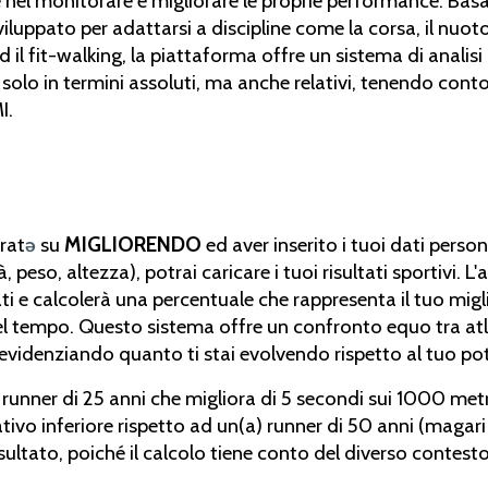
 nel monitorare e migliorare le proprie performance. Bas
iluppato per adattarsi a discipline come la corsa, il nuoto,
ed il fit-walking, la piattaforma offre un sistema di analisi
olo in termini assoluti, ma anche relativi, tenendo conto
I.
rat
ə
su
MIGLIORENDO
ed aver inserito i tuoi dati person
 peso, altezza), potrai caricare i tuoi risultati sportivi. L
ati e calcolerà una percentuale che rappresenta il tuo mi
 tempo. Questo sistema offre un confronto equo tra atlet
 evidenziando quanto ti stai evolvendo rispetto al tuo po
 runner di 25 anni che migliora di 5 secondi sui 1000 met
tivo inferiore rispetto ad un(a) runner di 50 anni (magar
isultato, poiché il calcolo tiene conto del diverso contesto